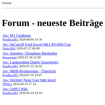
Fahrzeuge:
Forum - neueste Beiträge
Aw: M3 Challenge
PostBox981
2026-08-04 19:39
Aw: #pCars2# Ford Escort Mk1 RS1600 Cup
Dede2602
2026-07-27 08:09
Aw: Spenden / Donations Bierbuden
Kassenwart
2026-07-26 22:00
Aw: Lamborghini Diablo Supertrofeo
PostBox981
2026-07-22 20:02
Aw: MBB-Renntermine - Übersicht
PostBox981
2026-07-18 18:07
Aw: Wichtig! Neue User bitte lesen!
DFAlex
2026-04-19 17:10
Aw: AMS2 Wiki
PostBox981
2026-03-24 19:19