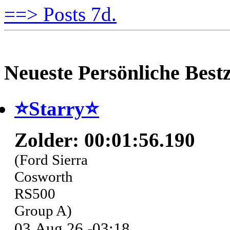
==> Posts 7d.
Neueste Persönliche Bestz
⭐️Starry⭐
Zolder: 00:01:56.190
(Ford Sierra
Cosworth
RS500
Group A)
03.Aug.26 -03:18