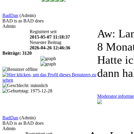
BadDan
(Admin)
BAD is as BAD does
Admin
Aw: Lam
Registriert seit
2015-05-07 11:18:37
Neuester Beitrag
8 Mona
2026-04-26 12:46:36
Beiträge: 3120
Hatte i
dann ha
Moderator informie
BadDan
(Admin)
BAD is as BAD does
Admin
Registriert seit