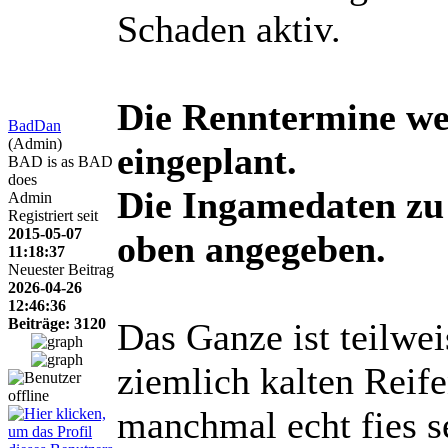
Schaden aktiv.
Die Renntermine w
BadDan
(Admin)
eingeplant.
BAD is as BAD
does
Die Ingamedaten zu 
Admin
Registriert seit
2015-05-07
oben angegeben.
11:18:37
Neuester Beitrag
2026-04-26
12:46:36
Beiträge: 3120
Das Ganze ist teilwei
ziemlich kalten Reife
manchmal echt fies s