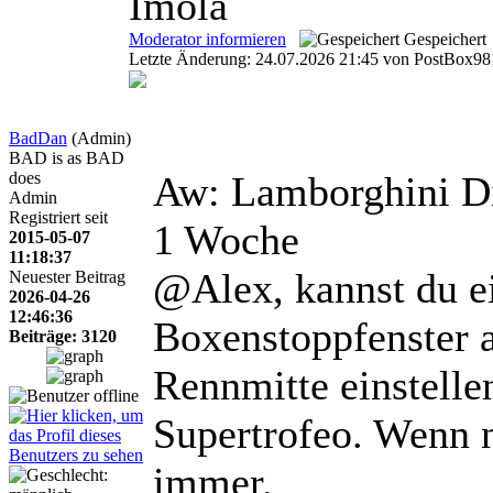
Imola
Moderator informieren
Gespeichert
Letzte Änderung: 24.07.2026 21:45 von PostBox98
BadDan
(Admin)
BAD is as BAD
does
Aw: Lamborghini D
Admin
Registriert seit
1 Woche
2015-05-07
11:18:37
@Alex, kannst du ei
Neuester Beitrag
2026-04-26
12:46:36
Boxenstoppfenster 
Beiträge: 3120
Rennmitte einstelle
Supertrofeo. Wenn n
immer.