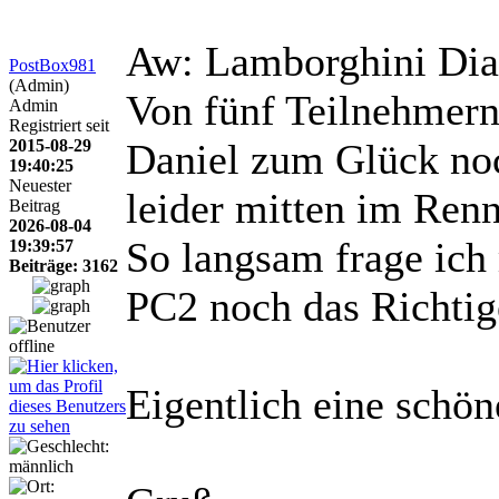
Aw: Lamborghini Dia
PostBox981
(Admin)
Von fünf Teilnehmern
Admin
Registriert seit
2015-08-29
Daniel zum Glück noc
19:40:25
Neuester
leider mitten im Renn
Beitrag
2026-08-04
So langsam frage ich
19:39:57
Beiträge: 3162
PC2 noch das Richtig
Eigentlich eine schö