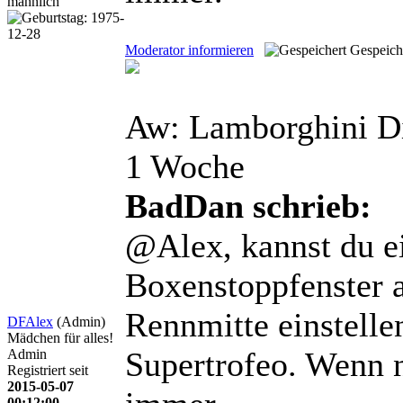
Moderator informieren
Gespeich
Aw: Lamborghini D
1 Woche
BadDan schrieb:
@Alex, kannst du ei
Boxenstoppfenster 
Rennmitte einstelle
DFAlex
(Admin)
Mädchen für alles!
Supertrofeo. Wenn n
Admin
Registriert seit
2015-05-07
00:12:00