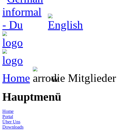
Home
die Mitglieder
Hauptmenü
Home
Portal
Über Uns
Downloads