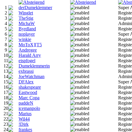
1
derDumeklemmer
Super A
2
Winglet
Registe
3
TheStig
Registe
4
MichaW
Adminis
5
Byrdland
Registe
6
noplayer
Super A
7
winkie
Registe
8
MoToX][T5
Registe
9
Andregee
Registe
10
Harald Arry
Registe
11
eispfogel
Registe
12
Dumeklemmerin
Registe
13
exbrassi
Registe
14
JoeWatchman
Adminis
15
DFAlex
Super A
16
shakespeare
Registe
17
Eastwood
Registe
18
Marc Copa
Registe
19
paddeN
Registe
20
icemanpolo
Registe
21
Marius
Registe
22
Wil44
Registe
23
!Dirk
Registe
24
frankes
Registe