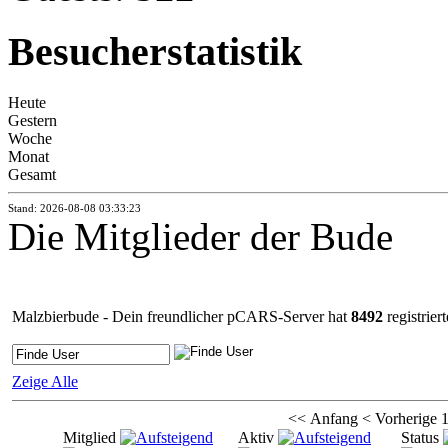
Besucherstatistik
Heute
Gestern
Woche
Monat
Gesamt
Stand: 2026-08-08 03:33:23
Die Mitglieder der Bude
Malzbierbude - Dein freundlicher pCARS-Server hat
8492
registrier
Zeige Alle
<< Anfang
< Vorherige
Mitglied
Aktiv
Status