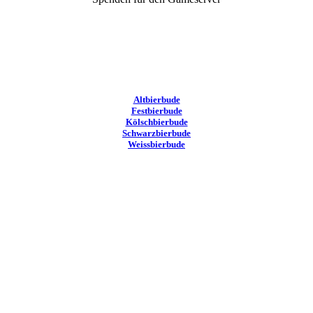
Altbierbude
Festbierbude
Kölschbierbude
Schwarzbierbude
Weissbierbude