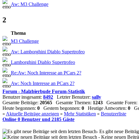
Aw: M3 Challenge
2
Thema
M3 Challenge
Aw: Lamborghini Diablo Supertrofeo
Lamborghini Diablo Supertrofeo
Re:Aw: Noch Interesse an PCars 2?
Aw: Noch Interesse an PCars 2?
Forum - Malzbierbude Forum-Statistik
Benutzer insgesamt:
8492
Letzter Benutzer:
sally
Gesamte Beiträge:
20565
Gesamte Themen:
1243
Gesamte Foren:
Heute begonnen:
0
Gestern begonnen:
0
Heutige Antworten:
0
Ges
»
Aktuelle Beiträge anzeigen
»
Mehr Statistiken
»
Benutzerliste
Online
0
Benutzer und
2185
Gäste
- Es gibt neue Beiträ
- Keine neuen Beiträ