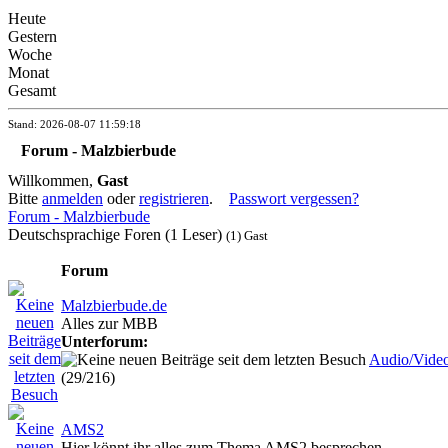
Heute
Gestern
Woche
Monat
Gesamt
Stand: 2026-08-07 11:59:18
Forum - Malzbierbude
Willkommen,
Gast
Bitte
anmelden
oder
registrieren
.
Passwort vergessen?
Forum - Malzbierbude
Deutschsprachige Foren (1 Leser)
(1) Gast
Forum
Malzbierbude.de
Alles zur MBB
Unterforum:
Audio/Vide
(29/216)
AMS2
Hier könnt ihr alles zum Thema AMS2 besprechen.