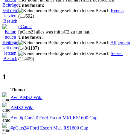
Unterforum:
Events
(11/692)
pCars2
[pCars2] alles was mit pC2 zu tun hat...
Unterforen :
Allgemein
(148/1187)
Server
(11/409)
1
Thema
Aw: AMS2 Wiki
AMS2 Wiki
Aw: #pCars2# Ford Escort Mk1 RS1600 Cup
#pCars2# Ford Escort Mk1 RS1600 Cup