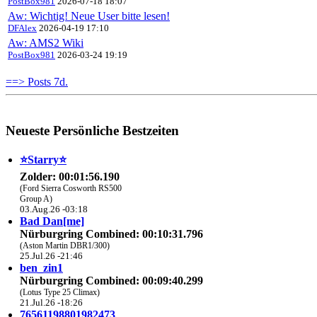
PostBox981
2026-07-18 18:07
Aw: Wichtig! Neue User bitte lesen!
DFAlex
2026-04-19 17:10
Aw: AMS2 Wiki
PostBox981
2026-03-24 19:19
==> Posts 7d.
Neueste Persönliche Bestzeiten
⭐️Starry⭐
Zolder: 00:01:56.190
(Ford Sierra Cosworth RS500
Group A)
03.Aug.26 -03:18
Bad Dan[me]
Nürburgring Combined: 00:10:31.796
(Aston Martin DBR1/300)
25.Jul.26 -21:46
ben_zin1
Nürburgring Combined: 00:09:40.299
(Lotus Type 25 Climax)
21.Jul.26 -18:26
76561198801982473