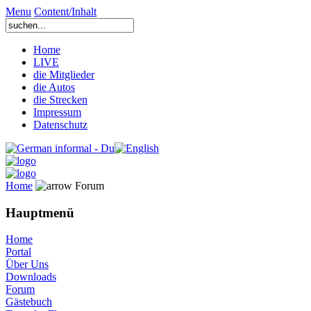
Menu
Content/Inhalt
Home
LIVE
die Mitglieder
die Autos
die Strecken
Impressum
Datenschutz
Home
Forum
Hauptmenü
Home
Portal
Über Uns
Downloads
Forum
Gästebuch