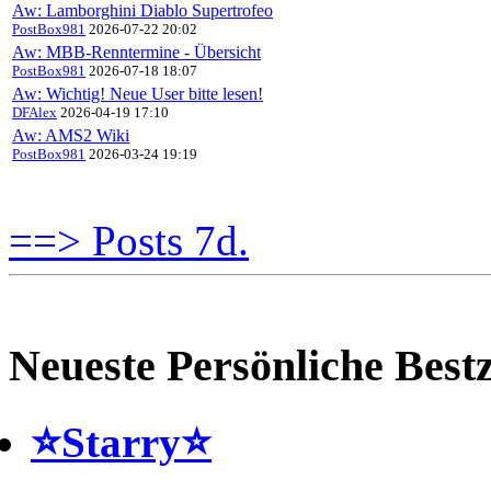
Aw: Lamborghini Diablo Supertrofeo
PostBox981
2026-07-22 20:02
Aw: MBB-Renntermine - Übersicht
PostBox981
2026-07-18 18:07
Aw: Wichtig! Neue User bitte lesen!
DFAlex
2026-04-19 17:10
Aw: AMS2 Wiki
PostBox981
2026-03-24 19:19
==> Posts 7d.
Neueste Persönliche Bestz
⭐️Starry⭐