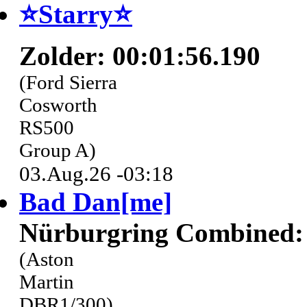
⭐️Starry⭐
Zolder: 00:01:56.190
(Ford Sierra
Cosworth
RS500
Group A)
03.Aug.26 -03:18
Bad Dan[me]
Nürburgring Combined: 
(Aston
Martin
DBR1/300)