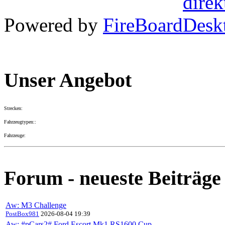
Powered by
FireBoard
Unser Angebot
Strecken:
Fahrzeugtypen::
Fahrzeuge:
Forum - neueste Beiträge
Aw: M3 Challenge
PostBox981
2026-08-04 19:39
Aw: #pCars2# Ford Escort Mk1 RS1600 Cup