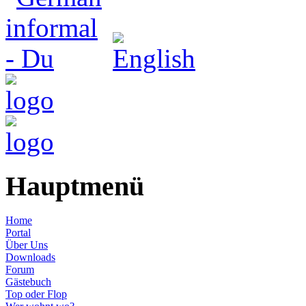
Hauptmenü
Home
Portal
Über Uns
Downloads
Forum
Gästebuch
Top oder Flop