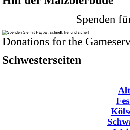
Hilf der Malzbierbude
Spenden fü
Donations for the Gameserv
Schwesterseiten
Al
Fes
Köls
Schw