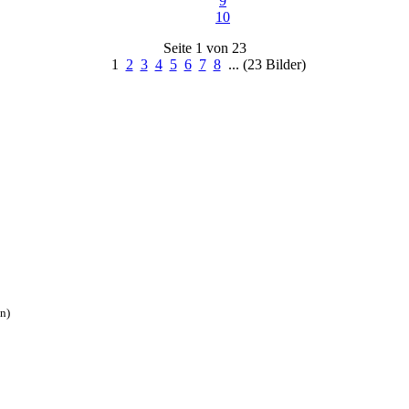
9
10
Seite 1 von 23
1
2
3
4
5
6
7
8
... (23 Bilder)
n)