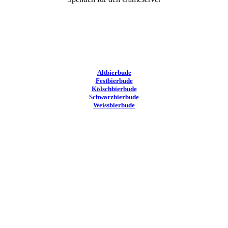
Altbierbude
Festbierbude
Kölschbierbude
Schwarzbierbude
Weissbierbude