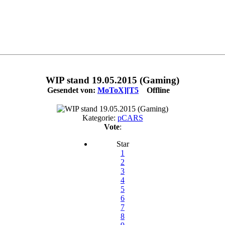
WIP stand 19.05.2015 (Gaming)
Gesendet von:
MoToX][T5
Offline
Kategorie:
pCARS
Vote
:
Star
1
2
3
4
5
6
7
8