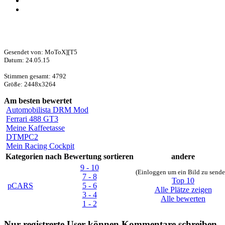
Gesendet von: MoToX][T5
Datum: 24.05.15
Stimmen gesamt: 4792
Größe: 2448x3264
Am besten bewertet
Automobilista DRM Mod
Ferrari 488 GT3
Meine Kaffeetasse
DTMPC2
Mein Racing Cockpit
Kategorien
nach Bewertung sortieren
andere
9 - 10
(Einloggen um ein Bild zu sende
7 - 8
Top 10
pCARS
5 - 6
Alle Plätze zeigen
3 - 4
Alle bewerten
1 - 2
Nur registrerte User können Kommentare schreiben