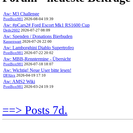
Aw: M3 Challenge
PostBox981
2026-08-04 19:39
Aw: #pCars2# Ford Escort Mk1 RS1600 Cup
Dede2602
2026-07-27 08:09
Aw: Spenden / Donations Bierbuden
Kassenwart
2026-07-26 22:00
Aw: Lamborghini Diablo Supertrofeo
PostBox981
2026-07-22 20:02
Aw: MBB-Renntermine - Übersicht
PostBox981
2026-07-18 18:07
Aw: Wichtig! Neue User bitte lesen!
DFAlex
2026-04-19 17:10
Aw: AMS2 Wiki
PostBox981
2026-03-24 19:19
==> Posts 7d.