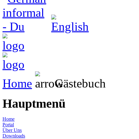
Home
Gästebuch
Hauptmenü
Home
Portal
Über Uns
Downloads