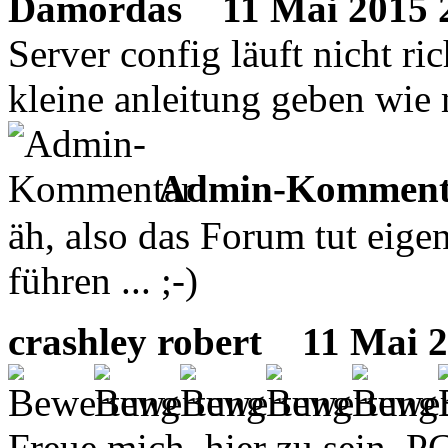
Damordas
11 Mai 2015 2
Server config läuft nicht ric
kleine anleitung geben wie 
Admin-Komment
äh, also das Forum tut eige
führen ... ;-)
crashley robert
11 Mai 20
Freue mich, hier zu sein. P