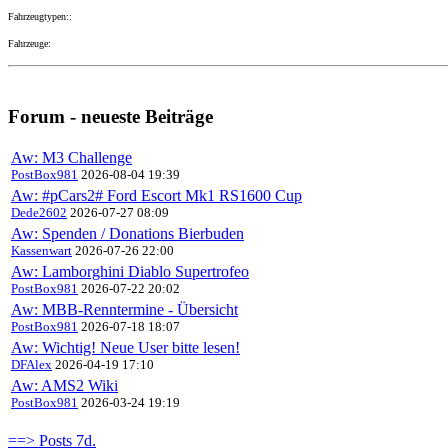
Fahrzeugtypen::
Fahrzeuge:
Forum - neueste Beiträge
Aw: M3 Challenge
PostBox981
2026-08-04 19:39
Aw: #pCars2# Ford Escort Mk1 RS1600 Cup
Dede2602
2026-07-27 08:09
Aw: Spenden / Donations Bierbuden
Kassenwart
2026-07-26 22:00
Aw: Lamborghini Diablo Supertrofeo
PostBox981
2026-07-22 20:02
Aw: MBB-Renntermine - Übersicht
PostBox981
2026-07-18 18:07
Aw: Wichtig! Neue User bitte lesen!
DFAlex
2026-04-19 17:10
Aw: AMS2 Wiki
PostBox981
2026-03-24 19:19
==> Posts 7d.