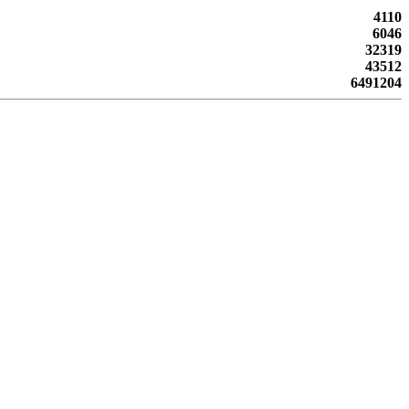
4110
6046
32319
43512
6491204