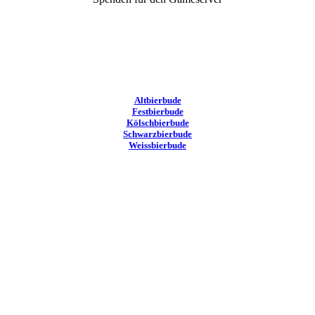
Altbierbude
Festbierbude
Kölschbierbude
Schwarzbierbude
Weissbierbude