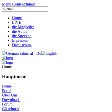
Menu
Content/Inhalt
Home
LIVE
die Mitglieder
die Autos
die Strecken
Impressum
Datenschutz
Home
Hauptmenü
Home
Portal
Über Uns
Downloads
Forum
Gästebuch