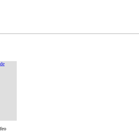
ude
feo