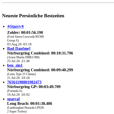
Neueste Persönliche Bestzeiten
⭐️Starry⭐
Zolder: 00:01:56.190
(Ford Sierra Cosworth RS500
Group A)
03.Aug.26 -03:18
Bad Dan[me]
Nürburgring Combined: 00:10:31.796
(Aston Martin DBR1/300)
25.Jul.26 -21:46
ben_zin1
Nürburgring Combined: 00:09:40.299
(Lotus Type 25 Climax)
21.Jul.26 -18:26
76561198801982473
Nürburgring GP: 00:03:49.709
(Formula A)
16.Jul.26 -20:02
sparcal
Long Beach: 00:01:38.486
(Lamborghini Huracán LP620-
2 Super Trofeo)