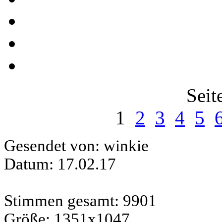
Seit
1
2
3
4
5
Gesendet von: winkie
Datum: 17.02.17
Stimmen gesamt: 9901
Größe: 1351x1047