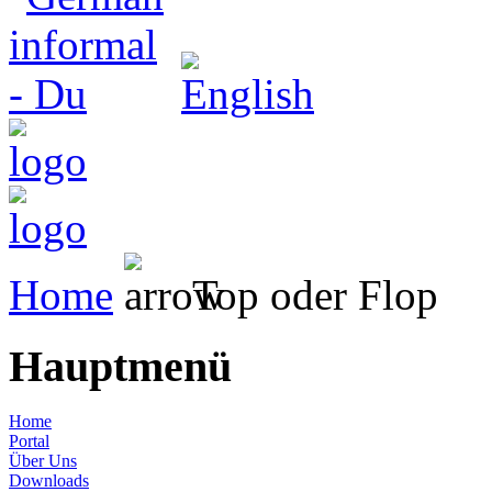
Home
Top oder Flop
Hauptmenü
Home
Portal
Über Uns
Downloads