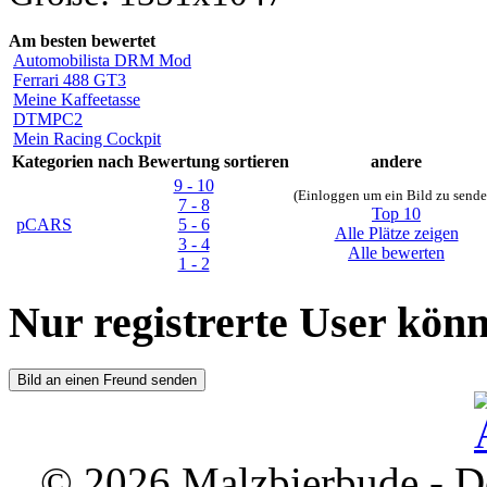
Am besten bewertet
Automobilista DRM Mod
Ferrari 488 GT3
Meine Kaffeetasse
DTMPC2
Mein Racing Cockpit
Kategorien
nach Bewertung sortieren
andere
9 - 10
(Einloggen um ein Bild zu sende
7 - 8
Top 10
pCARS
5 - 6
Alle Plätze zeigen
3 - 4
Alle bewerten
1 - 2
Nur registrerte User kö
© 2026 Malzbierbude - D