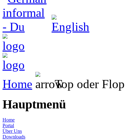
Home
Top oder Flop
Hauptmenü
Home
Portal
Über Uns
Downloads