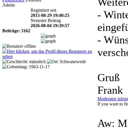
Weiter
Admin
Registriert seit
- Wint
2015-08-29 19:40:25
Neuester Beitrag
eingef
2026-08-04 19:39:57
Beiträge: 3162
- Wüns
versch
Gruß
Frank
Moderator infor
If you want to fin
Aw: M