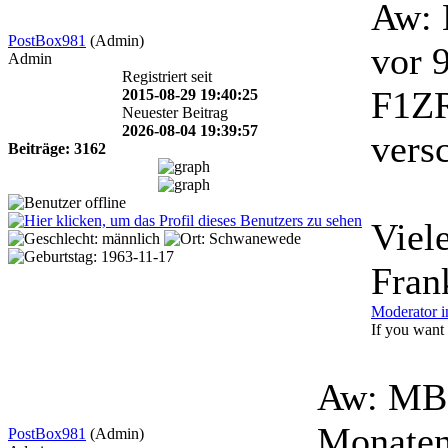
Aw: 
PostBox981
(Admin)
vor 
Admin
Registriert seit
F1ZR
2015-08-29 19:40:25
Neuester Beitrag
2026-08-04 19:39:57
vers
Beiträge: 3162
Viel
Fran
Moderator i
If you want t
Aw: MBB
Monate
PostBox981
(Admin)