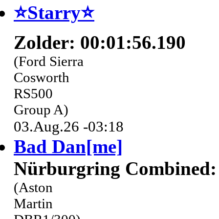
⭐️Starry⭐
Zolder: 00:01:56.190
(Ford Sierra
Cosworth
RS500
Group A)
03.Aug.26 -03:18
Bad Dan[me]
Nürburgring Combined: 
(Aston
Martin