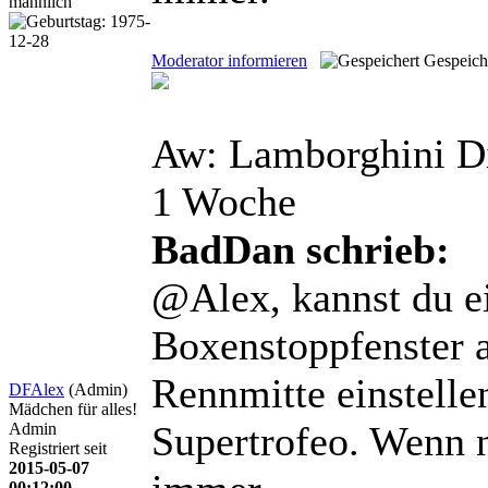
Moderator informieren
Gespeich
Aw: Lamborghini D
1 Woche
BadDan schrieb:
@Alex, kannst du ei
Boxenstoppfenster 
Rennmitte einstelle
DFAlex
(Admin)
Mädchen für alles!
Supertrofeo. Wenn n
Admin
Registriert seit
2015-05-07
00:12:00