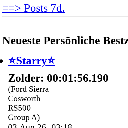
==> Posts 7d.
Neueste Persönliche Bestz
⭐️Starry⭐
Zolder: 00:01:56.190
(Ford Sierra
Cosworth
RS500
Group A)
03.Aug.26 -03:18