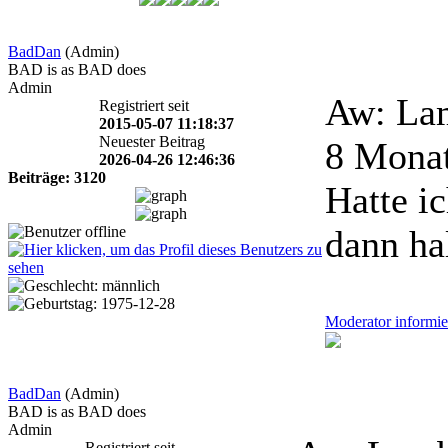
BadDan
(Admin)
BAD is as BAD does
Admin
Aw: Lam
Registriert seit
2015-05-07 11:18:37
Neuester Beitrag
8 Mona
2026-04-26 12:46:36
Beiträge: 3120
Hatte i
dann ha
Moderator informie
BadDan
(Admin)
BAD is as BAD does
Admin
Registriert seit