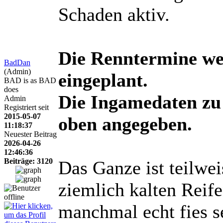
Schaden aktiv.
Die Renntermine w
BadDan
(Admin)
eingeplant.
BAD is as BAD
does
Die Ingamedaten zu 
Admin
Registriert seit
2015-05-07
oben angegeben.
11:18:37
Neuester Beitrag
2026-04-26
12:46:36
Beiträge: 3120
Das Ganze ist teilwei
ziemlich kalten Reife
manchmal echt fies s