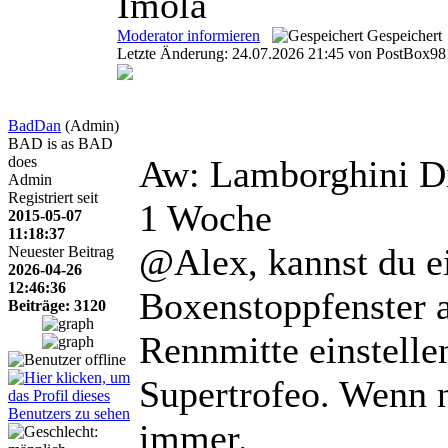
Imola
Moderator informieren
Gespeichert
Letzte Änderung: 24.07.2026 21:45 von PostBox98
BadDan
(Admin)
BAD is as BAD
does
Aw: Lamborghini D
Admin
Registriert seit
1 Woche
2015-05-07
11:18:37
@Alex, kannst du ei
Neuester Beitrag
2026-04-26
12:46:36
Boxenstoppfenster 
Beiträge: 3120
Rennmitte einstelle
Supertrofeo. Wenn n
immer.