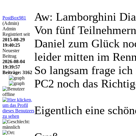
Aw: Lamborghini Dia
PostBox981
(Admin)
Von fünf Teilnehmern
Admin
Registriert seit
2015-08-29
Daniel zum Glück noc
19:40:25
Neuester
leider mitten im Renn
Beitrag
2026-08-04
So langsam frage ich
19:39:57
Beiträge: 3162
PC2 noch das Richtig
Eigentlich eine schö