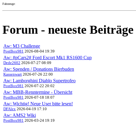
Fahrzeuge:
Forum - neueste Beiträge
Aw: M3 Challenge
PostBox981
2026-08-04 19:39
Aw: #pCars2# Ford Escort Mk1 RS1600 Cup
Dede2602
2026-07-27 08:09
Aw: Spenden / Donations Bierbuden
Kassenwart
2026-07-26 22:00
Aw: Lamborghini Diablo Supertrofeo
PostBox981
2026-07-22 20:02
Aw: MBB-Renntermine - Übersicht
PostBox981
2026-07-18 18:07
Aw: Wichtig! Neue User bitte lesen!
DFAlex
2026-04-19 17:10
Aw: AMS2 Wiki
PostBox981
2026-03-24 19:19