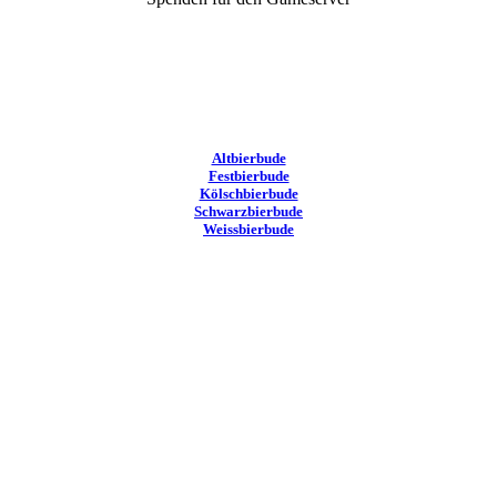
Altbierbude
Festbierbude
Kölschbierbude
Schwarzbierbude
Weissbierbude