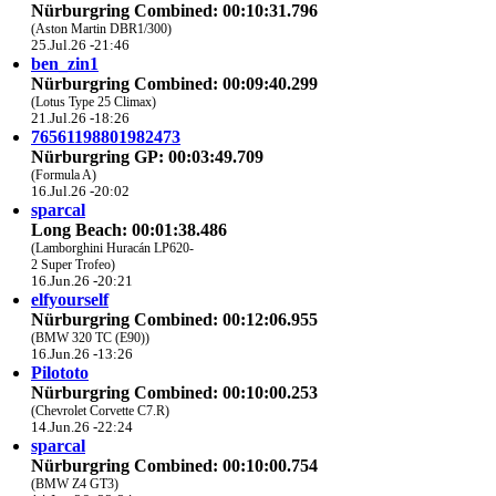
Nürburgring Combined: 00:10:31.796
(Aston Martin DBR1/300)
25.Jul.26 -21:46
ben_zin1
Nürburgring Combined: 00:09:40.299
(Lotus Type 25 Climax)
21.Jul.26 -18:26
76561198801982473
Nürburgring GP: 00:03:49.709
(Formula A)
16.Jul.26 -20:02
sparcal
Long Beach: 00:01:38.486
(Lamborghini Huracán LP620-
2 Super Trofeo)
16.Jun.26 -20:21
elfyourself
Nürburgring Combined: 00:12:06.955
(BMW 320 TC (E90))
16.Jun.26 -13:26
Pilototo
Nürburgring Combined: 00:10:00.253
(Chevrolet Corvette C7.R)
14.Jun.26 -22:24
sparcal
Nürburgring Combined: 00:10:00.754
(BMW Z4 GT3)