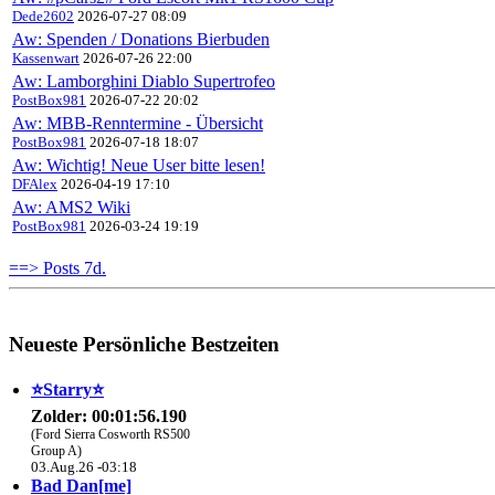
Dede2602
2026-07-27 08:09
Aw: Spenden / Donations Bierbuden
Kassenwart
2026-07-26 22:00
Aw: Lamborghini Diablo Supertrofeo
PostBox981
2026-07-22 20:02
Aw: MBB-Renntermine - Übersicht
PostBox981
2026-07-18 18:07
Aw: Wichtig! Neue User bitte lesen!
DFAlex
2026-04-19 17:10
Aw: AMS2 Wiki
PostBox981
2026-03-24 19:19
==> Posts 7d.
Neueste Persönliche Bestzeiten
⭐️Starry⭐
Zolder: 00:01:56.190
(Ford Sierra Cosworth RS500
Group A)
03.Aug.26 -03:18
Bad Dan[me]