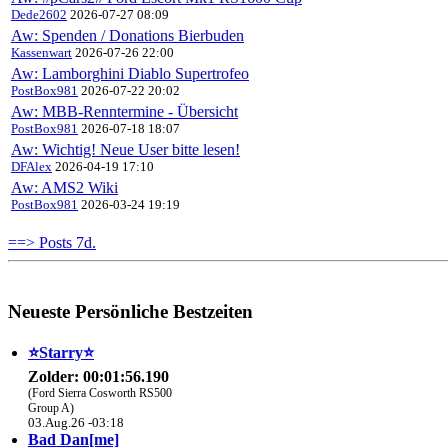
Dede2602
2026-07-27 08:09
Aw: Spenden / Donations Bierbuden
Kassenwart
2026-07-26 22:00
Aw: Lamborghini Diablo Supertrofeo
PostBox981
2026-07-22 20:02
Aw: MBB-Renntermine - Übersicht
PostBox981
2026-07-18 18:07
Aw: Wichtig! Neue User bitte lesen!
DFAlex
2026-04-19 17:10
Aw: AMS2 Wiki
PostBox981
2026-03-24 19:19
==> Posts 7d.
Neueste Persönliche Bestzeiten
⭐️Starry⭐
Zolder: 00:01:56.190
(Ford Sierra Cosworth RS500
Group A)
03.Aug.26 -03:18
Bad Dan[me]