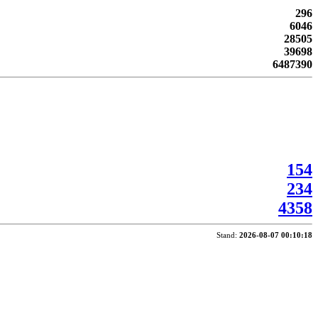
296
6046
28505
39698
6487390
154
234
4358
Stand:
2026-08-07 00:10:18