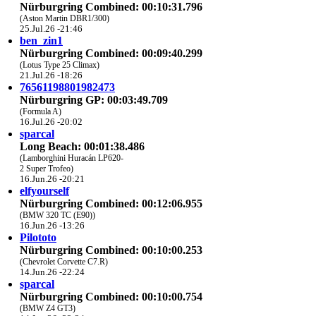
Nürburgring Combined: 00:10:31.796
(Aston Martin DBR1/300)
25.Jul.26 -21:46
ben_zin1
Nürburgring Combined: 00:09:40.299
(Lotus Type 25 Climax)
21.Jul.26 -18:26
76561198801982473
Nürburgring GP: 00:03:49.709
(Formula A)
16.Jul.26 -20:02
sparcal
Long Beach: 00:01:38.486
(Lamborghini Huracán LP620-
2 Super Trofeo)
16.Jun.26 -20:21
elfyourself
Nürburgring Combined: 00:12:06.955
(BMW 320 TC (E90))
16.Jun.26 -13:26
Pilototo
Nürburgring Combined: 00:10:00.253
(Chevrolet Corvette C7.R)
14.Jun.26 -22:24
sparcal
Nürburgring Combined: 00:10:00.754
(BMW Z4 GT3)