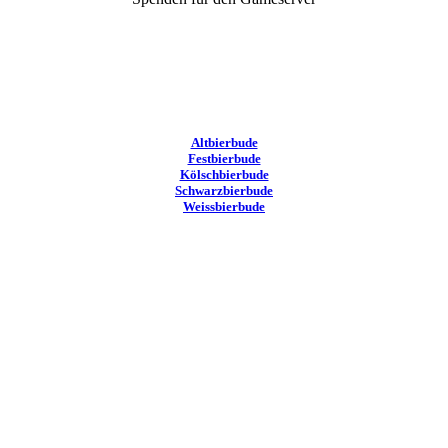
Altbierbude
Festbierbude
Kölschbierbude
Schwarzbierbude
Weissbierbude