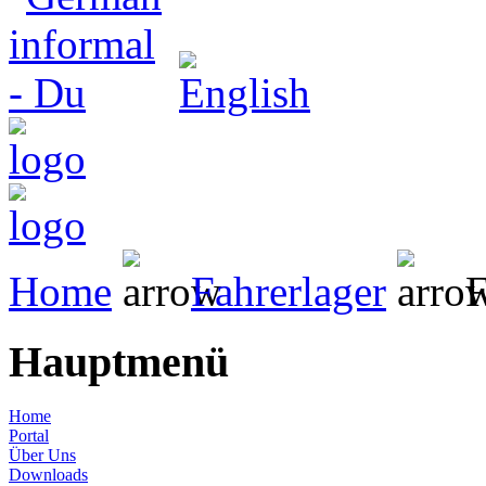
Home
Fahrerlager
F
Hauptmenü
Home
Portal
Über Uns
Downloads