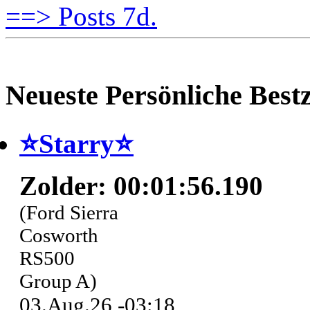
==> Posts 7d.
Neueste Persönliche Bestz
⭐️Starry⭐
Zolder: 00:01:56.190
(Ford Sierra
Cosworth
RS500
Group A)
03.Aug.26 -03:18