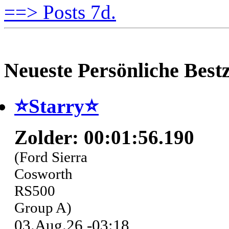
==> Posts 7d.
Neueste Persönliche Bestz
⭐️Starry⭐
Zolder: 00:01:56.190
(Ford Sierra
Cosworth
RS500
Group A)
03.Aug.26 -03:18