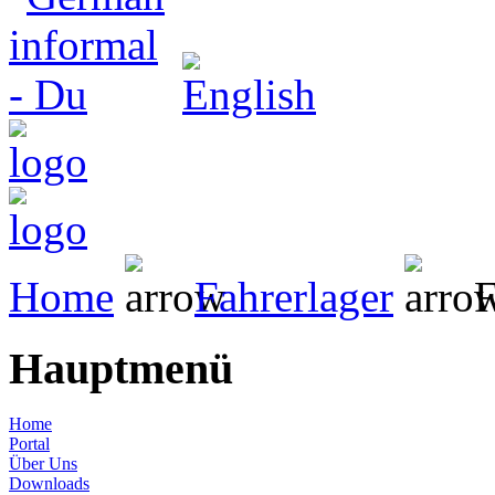
Home
Fahrerlager
F
Hauptmenü
Home
Portal
Über Uns
Downloads