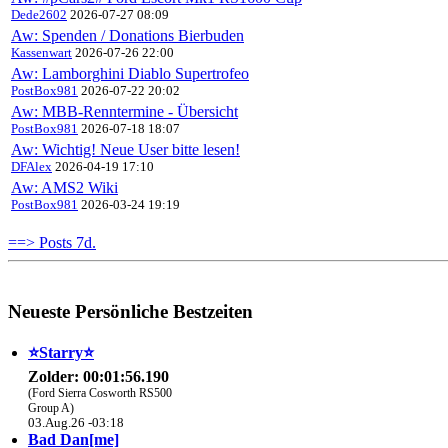
Dede2602
2026-07-27 08:09
Aw: Spenden / Donations Bierbuden
Kassenwart
2026-07-26 22:00
Aw: Lamborghini Diablo Supertrofeo
PostBox981
2026-07-22 20:02
Aw: MBB-Renntermine - Übersicht
PostBox981
2026-07-18 18:07
Aw: Wichtig! Neue User bitte lesen!
DFAlex
2026-04-19 17:10
Aw: AMS2 Wiki
PostBox981
2026-03-24 19:19
==> Posts 7d.
Neueste Persönliche Bestzeiten
⭐️Starry⭐
Zolder: 00:01:56.190
(Ford Sierra Cosworth RS500
Group A)
03.Aug.26 -03:18
Bad Dan[me]