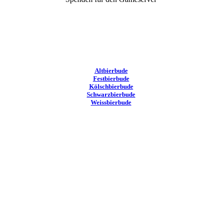
Altbierbude
Festbierbude
Kölschbierbude
Schwarzbierbude
Weissbierbude