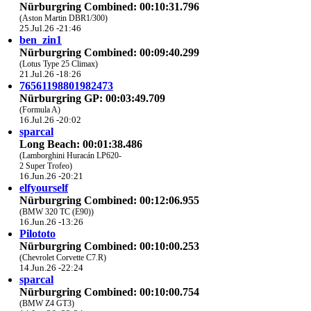
Nürburgring Combined: 00:10:31.796
(Aston Martin DBR1/300)
25.Jul.26 -21:46
ben_zin1
Nürburgring Combined: 00:09:40.299
(Lotus Type 25 Climax)
21.Jul.26 -18:26
76561198801982473
Nürburgring GP: 00:03:49.709
(Formula A)
16.Jul.26 -20:02
sparcal
Long Beach: 00:01:38.486
(Lamborghini Huracán LP620-
2 Super Trofeo)
16.Jun.26 -20:21
elfyourself
Nürburgring Combined: 00:12:06.955
(BMW 320 TC (E90))
16.Jun.26 -13:26
Pilototo
Nürburgring Combined: 00:10:00.253
(Chevrolet Corvette C7.R)
14.Jun.26 -22:24
sparcal
Nürburgring Combined: 00:10:00.754
(BMW Z4 GT3)