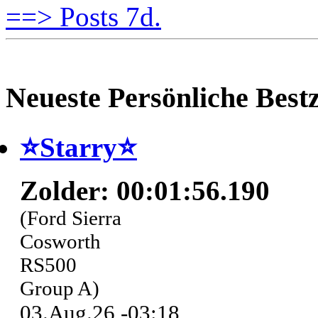
==> Posts 7d.
Neueste Persönliche Bestz
⭐️Starry⭐
Zolder: 00:01:56.190
(Ford Sierra
Cosworth
RS500
Group A)
03.Aug.26 -03:18