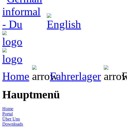
Home
Fahrerlager
F
Hauptmenü
Home
Portal
Über Uns
Downloads