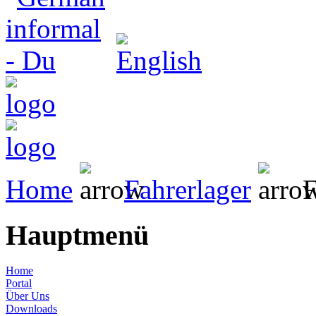
Home
Fahrerlager
F
Hauptmenü
Home
Portal
Über Uns
Downloads