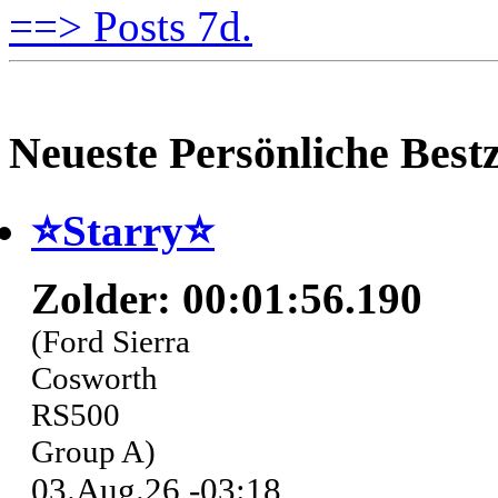
==> Posts 7d.
Neueste Persönliche Bestz
⭐️Starry⭐
Zolder: 00:01:56.190
(Ford Sierra
Cosworth
RS500
Group A)
03.Aug.26 -03:18