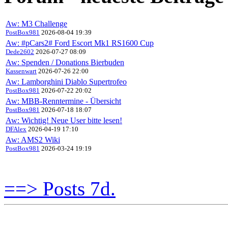
Aw: M3 Challenge
PostBox981
2026-08-04 19:39
Aw: #pCars2# Ford Escort Mk1 RS1600 Cup
Dede2602
2026-07-27 08:09
Aw: Spenden / Donations Bierbuden
Kassenwart
2026-07-26 22:00
Aw: Lamborghini Diablo Supertrofeo
PostBox981
2026-07-22 20:02
Aw: MBB-Renntermine - Übersicht
PostBox981
2026-07-18 18:07
Aw: Wichtig! Neue User bitte lesen!
DFAlex
2026-04-19 17:10
Aw: AMS2 Wiki
PostBox981
2026-03-24 19:19
==> Posts 7d.